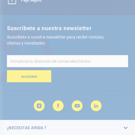
Pago seguro
Suscríbete a nuestra newsletter
Suscríbete a nuestra newsletter para recibir noticias,
ofertas y novedades
Inscríbete
a
nuestro
boletín
SUSCRIBIR
de
noticias:
¿NECESITAS AYUDA ?