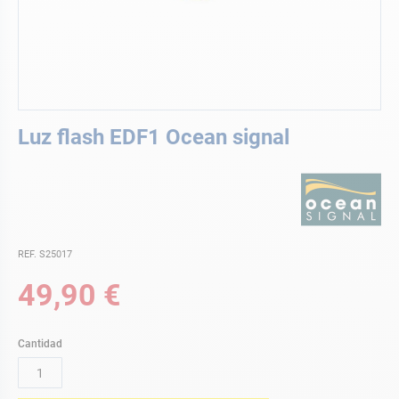
Saltar
Luz flash EDF1 Ocean signal
al
comienzo
de
la
galería
de
imágenes
REF. S25017
49,90 €
Cantidad