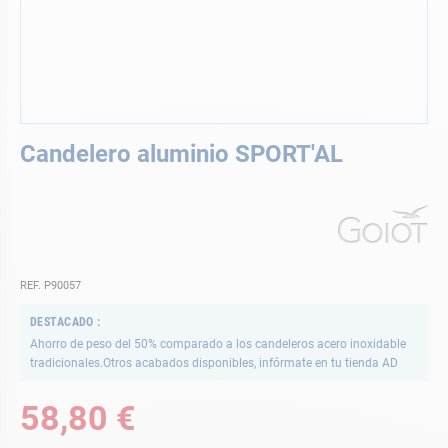
Saltar
Candelero aluminio SPORT'AL
al
comienzo
de
la
galería
de
imágenes
REF. P90057
DESTACADO
Ahorro de peso del 50% comparado a los candeleros acero inoxidable
tradicionales.Otros acabados disponibles, infórmate en tu tienda AD
58,80 €