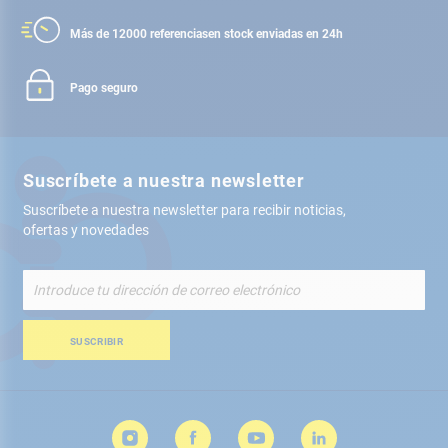
Más de 12000 referencias
en stock enviadas en 24h
Pago seguro
Suscríbete a nuestra newsletter
Suscríbete a nuestra newsletter para recibir noticias,
ofertas y novedades
Inscríbete
a
nuestro
boletín
SUSCRIBIR
de
noticias: