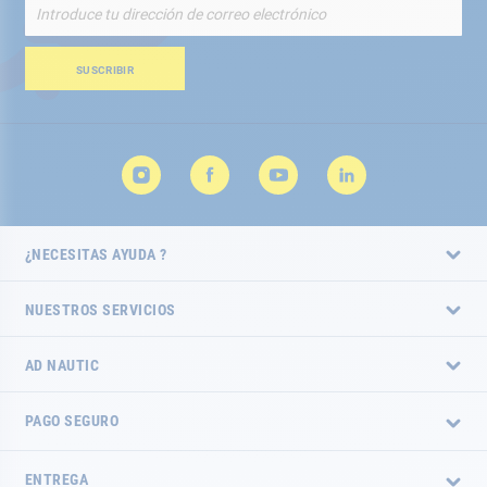
Inscríbete
a
nuestro
boletín
SUSCRIBIR
de
noticias:
¿NECESITAS AYUDA ?
NUESTROS SERVICIOS
AD NAUTIC
PAGO SEGURO
ENTREGA