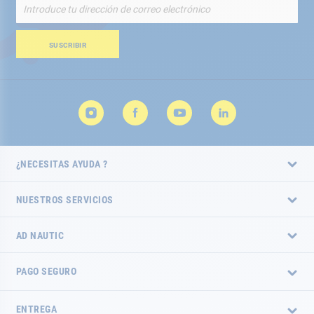
Inscríbete
a
nuestro
boletín
SUSCRIBIR
de
noticias:
¿NECESITAS AYUDA ?
NUESTROS SERVICIOS
AD NAUTIC
PAGO SEGURO
ENTREGA