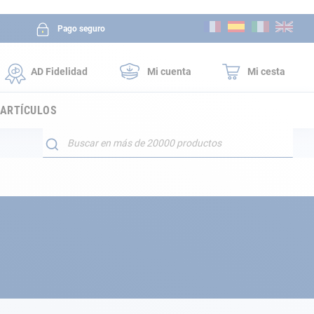
Ir
Pago seguro
al
contenido
AD Fidelidad
Mi cuenta
Mi cesta
 ARTÍCULOS
Buscar