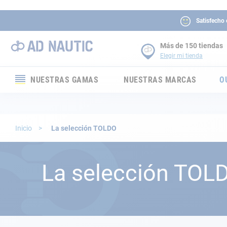
Satisfecho
Más de 150 tiendas
Elegir mi tienda
NUESTRAS GAMAS
NUESTRAS MARCAS
O
Electrónica
Electricidad
Inicio
La selección TOLDO
Confort
La selección TOL
Seguridad
Cabuyería