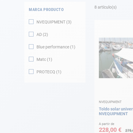
Fondeo
8
artículo(s)
MARCA PRODUCTO
Navegación
NVEQUIPMENT
3
Ropa
AD
2
Tienda y ocio
Blue performance
1
Matc
1
Apéndices
PROTECQ
1
Motor
Accesorios
NVEQUIPMENT
Mantenimiento
Toldo solar univer
NVEQUIPMENT
Tarjeta regalo -
Guía AD
A partir de
228,00 €
275,