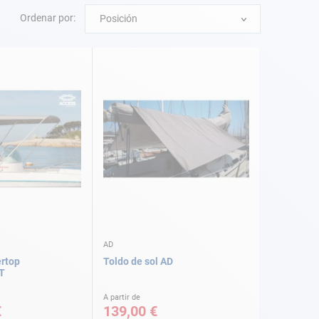
Ordenar por:
Posición
AD
rtop
Toldo de sol AD
T
A partir de
€
139,00 €