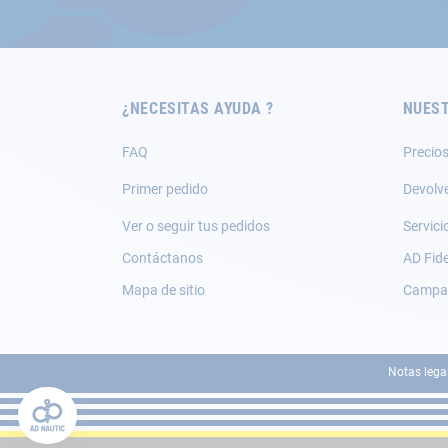
nuestro
boletín
de
noticias:
¿NECESITAS AYUDA ?
NUEST
FAQ
Precios
Primer pedido
Devolv
Ver o seguir tus pedidos
Servici
Contáctanos
AD Fide
Mapa de sitio
Campañ
Notas lega