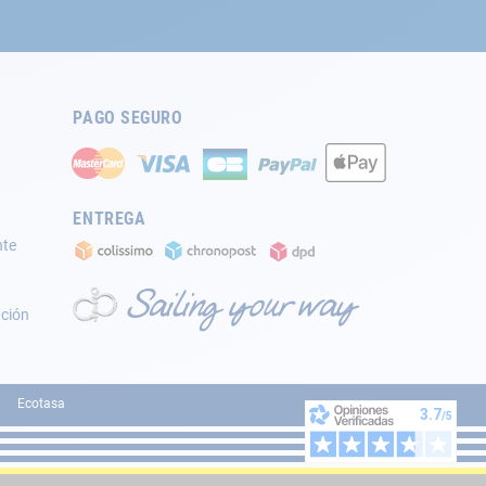
PAGO SEGURO
ENTREGA
nte
ación
Ecotasa