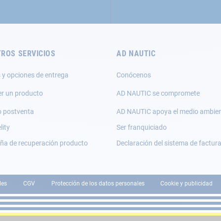
ROS SERVICIOS
AD NAUTIC
 y opciones de entrega
Conócenos
er un producto
AD NAUTIC se compromete
o postventa
AD NAUTIC apoya el medio ambie
lity
Ser franquiciado
a de recuperación producto
Declaración del sistema de factur
les
CGV
Protección de los datos personales
Cookie y publicidad