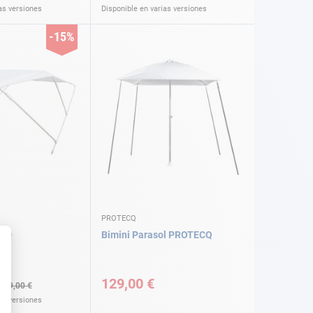
as versiones
Disponible en varias versiones
-15%
PROTECQ
 AD
Bimini Parasol PROTECQ
129,00 €
159,00 €
as versiones