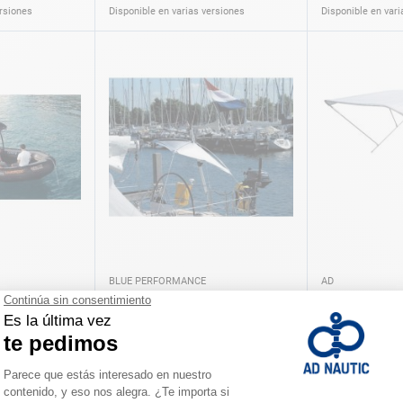
ersiones
Disponible en varias versiones
Disponible en vari
BLUE PERFORMANCE
AD
Toldo para bañera Blue
Bimini blanco
performance
A partir de
A partir de
155,60 €
135,00 €
ersiones
Disponible en varias versiones
Disponible en vari