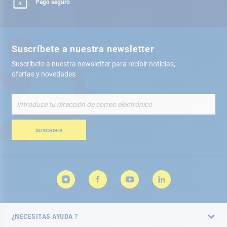
Pago seguro
Suscríbete a nuestra newsletter
Suscríbete a nuestra newsletter para recibir noticias,
ofertas y novedades
Inscríbete
a
nuestro
boletín
SUSCRIBIR
de
noticias:
¿NECESITAS AYUDA ?