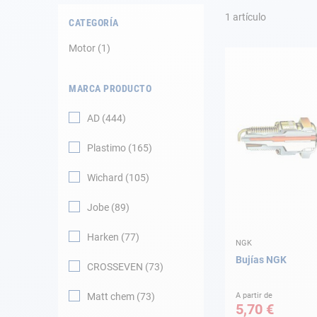
Fondeo
1
artículo
CATEGORÍA
Navegación
Motor
1
Ropa
MARCA PRODUCTO
Tienda y ocio
AD
444
Apéndices
Plastimo
165
Motor
Wichard
105
Jobe
89
Accesorios
Harken
77
NGK
Mantenimiento
Bujías NGK
CROSSEVEN
73
Tarjeta regalo -
Guía AD
Matt chem
73
A partir de
5,70 €