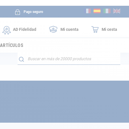
Ir
Pago seguro
al
contenido
AD Fidelidad
Mi cuenta
Mi cesta
 ARTÍCULOS
Buscar