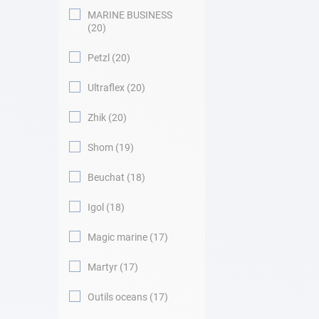
MARINE BUSINESS
20
Petzl
20
Ultraflex
20
Zhik
20
Shom
19
Beuchat
18
Igol
18
Magic marine
17
Martyr
17
Outils oceans
17