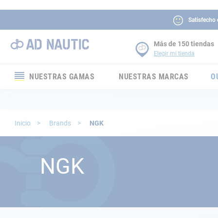
Satisfecho
Más de 150 tiendas
Elegir mi tienda
NUESTRAS GAMAS
NUESTRAS MARCAS
O
Electrónica
Electricidad
Inicio
Brands
NGK
Confort
NGK
Seguridad
Cabuyería