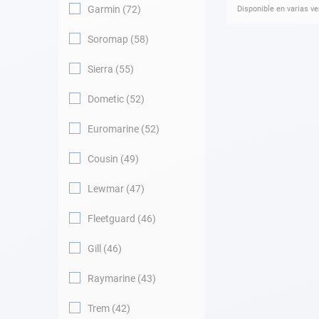
Garmin
72
Disponible en varias v
Soromap
58
Sierra
55
Dometic
52
Euromarine
52
Cousin
49
Lewmar
47
Fleetguard
46
Gill
46
Raymarine
43
Trem
42