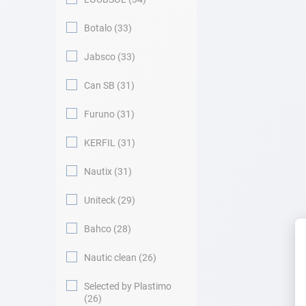
Botalo
33
Jabsco
33
Can SB
31
Furuno
31
KERFIL
31
Nautix
31
Uniteck
29
Bahco
28
Nautic clean
26
Selected by Plastimo
26