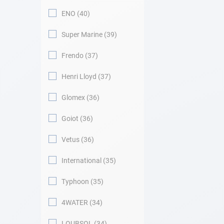
ENO
40
Super Marine
39
Frendo
37
Henri Lloyd
37
Glomex
36
Goiot
36
Vetus
36
International
35
Typhoon
35
4WATER
34
LOUBSOL
34