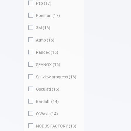
Psp
17
Ronstan
17
3M
16
Atmb
16
Randex
16
SEANOX
16
Seaview progress
16
Osculati
15
Bardahl
14
O'Wave
14
NODUS FACTORY
13