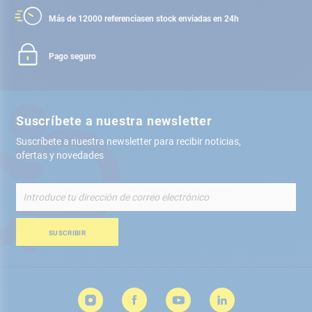
Más de 12000 referencias
en stock enviadas en 24h
Pago seguro
Suscríbete a nuestra newsletter
Suscríbete a nuestra newsletter para recibir noticias,
ofertas y novedades
Inscríbete
a
nuestro
boletín
SUSCRIBIR
de
noticias: