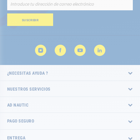
Inscríbete
a
nuestro
boletín
SUSCRIBIR
de
noticias:
¿NECESITAS AYUDA ?
NUESTROS SERVICIOS
AD NAUTIC
PAGO SEGURO
ENTREGA