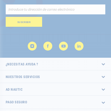
Inscríbete
a
nuestro
boletín
SUSCRIBIR
de
noticias:
¿NECESITAS AYUDA ?
NUESTROS SERVICIOS
AD NAUTIC
PAGO SEGURO