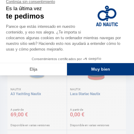
NAUTIX
NAUTIX
Pintura para calas 0,75 l DB
A4 Yachting Nautix
Nautix
A partir de
A partir de
34,50 €
63,90 €
Disponible en varias versiones
Disponible en varias versiones
NAUTIX
NAUTIX
A3 Yachting Nautix
Laca Starlac Nautix
A partir de
A partir de
69,00 €
0,00 €
Disponible en varias versiones
Disponible en varias versiones