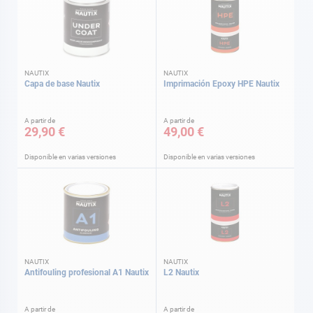
NAUTIX
NAUTIX
Capa de base Nautix
Imprimación Epoxy HPE Nautix
A partir de
A partir de
29,90 €
49,00 €
Disponible en varias versiones
Disponible en varias versiones
NAUTIX
NAUTIX
Antifouling profesional A1 Nautix
L2 Nautix
A partir de
A partir de