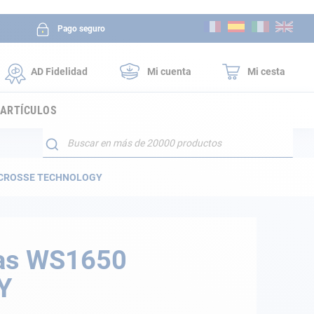
Ir
Pago seguro
al
contenido
AD Fidelidad
Mi cuenta
Mi cesta
 ARTÍCULOS
Buscar
LA CROSSE TECHNOLOGY
cas WS1650
Y