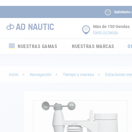
Satisfecho
Más de 150 tiendas
Elegir mi tienda
NUESTRAS GAMAS
NUESTRAS MARCAS
O
Electrónica
Electricidad
Inicio
Navegación
Tiempo y mareas
Estaciones me
Confort
Seguridad
Saltar
al
final
Cabuyería
de
la