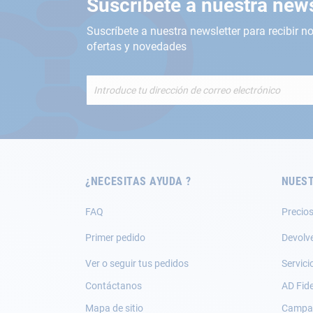
Suscríbete a nuestra news
Suscríbete a nuestra newsletter para recibir no
ofertas y novedades
Inscríbete
a
nuestro
boletín
de
noticias:
¿NECESITAS AYUDA ?
NUEST
FAQ
Precios
Primer pedido
Devolv
Ver o seguir tus pedidos
Servici
Contáctanos
AD Fide
Mapa de sitio
Campañ