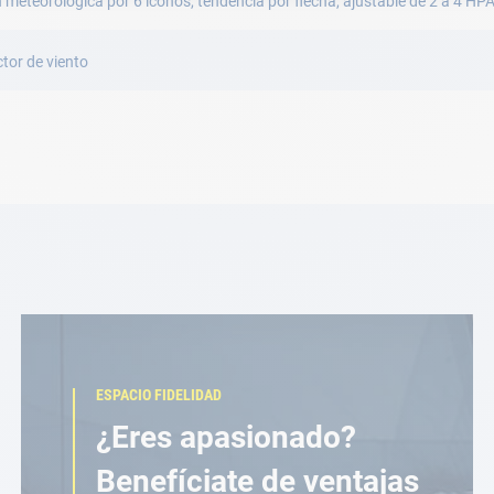
n meteorológica por 6 iconos, tendencia por flecha, ajustable de 2 a 4 HP
tor de viento
ESPACIO FIDELIDAD
¿Eres apasionado?
Benefíciate de ventajas