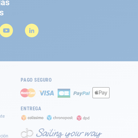
las
s
PAGO SEGURO
ENTREGA
nte
ación