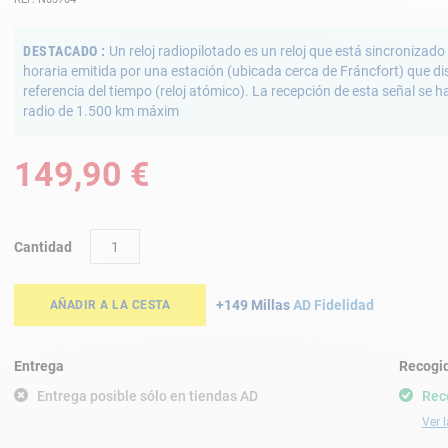
DESTACADO
Un reloj radiopilotado es un reloj que está sincronizad
horaria emitida por una estación (ubicada cerca de Fráncfort) que d
referencia del tiempo (reloj atómico). La recepción de esta señal se h
radio de 1.500 km máxim
149,90 €
Cantidad
+149 Millas
AD Fidelidad
AÑADIR A LA CESTA
Entrega
Recogid
Entrega posible sólo en tiendas AD
Rec
Ver l