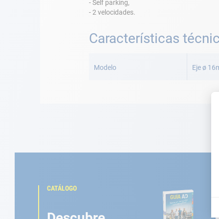
- Self parking,
- 2 velocidades.
Características técni
Más
Información
Modelo
Eje ø 1
CATÁLOGO
Descubre