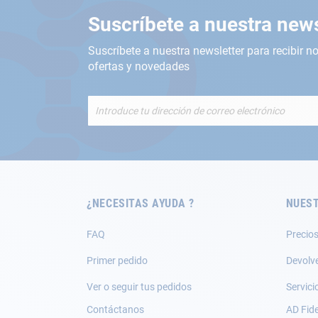
Suscríbete a nuestra news
Suscríbete a nuestra newsletter para recibir no
ofertas y novedades
Inscríbete
a
nuestro
boletín
de
noticias:
¿NECESITAS AYUDA ?
NUEST
FAQ
Precios
Primer pedido
Devolv
Ver o seguir tus pedidos
Servici
Contáctanos
AD Fide