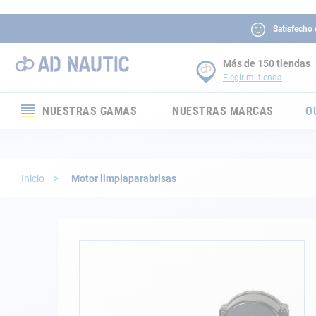
Satisfecho
Más de 150 tiendas
Elegir mi tienda
NUESTRAS GAMAS
NUESTRAS MARCAS
O
Electrónica
Electricidad
Inicio
Motor limpiaparabrisas
Confort
Seguridad
Saltar
al
final
Cabuyería
de
la