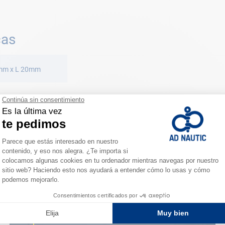
cas
6mm x L 20mm
ESPACIO FIDELIDAD
¿Eres apasionado?