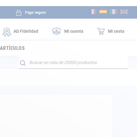
Ir
Pago seguro
al
contenido
AD Fidelidad
Mi cuenta
Mi cesta
 ARTÍCULOS
Buscar