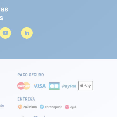
las
s
PAGO SEGURO
ENTREGA
nte