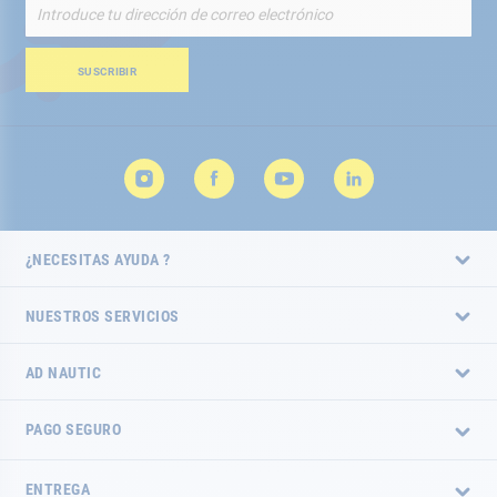
Inscríbete
a
nuestro
boletín
SUSCRIBIR
de
noticias:
¿NECESITAS AYUDA ?
NUESTROS SERVICIOS
AD NAUTIC
PAGO SEGURO
ENTREGA