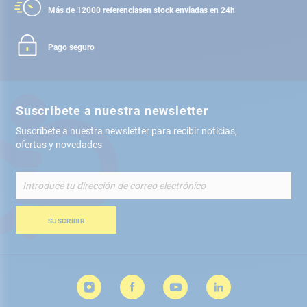
Más de 12000 referencias
en stock enviadas en 24h
Pago seguro
Suscríbete a nuestra newsletter
Suscríbete a nuestra newsletter para recibir noticias,
ofertas y novedades
Inscríbete
a
nuestro
boletín
SUSCRIBIR
de
noticias: