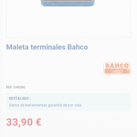
Saltar
Maleta terminales Bahco
al
comienzo
de
la
galería
de
imágenes
REF. O40360
DESTACADO
Gama de herramientas garantía de por vida.
33,90 €