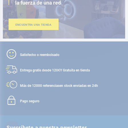
la fuerza de una red
ENCUENTRA UNA TIENDA
Satisfecho o reembolsado
Entrega gratis desde 120€
Y Gratuita en tienda
Más de 12000 referencias
en stock enviadas en 24h
Pago seguro
Suscríbete a nuestra newsletter