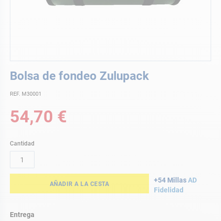
Saltar
Bolsa de fondeo Zulupack
al
comienzo
REF. M30001
de
la
54,70 €
galería
de
imágenes
Cantidad
+54 Millas
AD
AÑADIR A LA CESTA
Fidelidad
Entrega