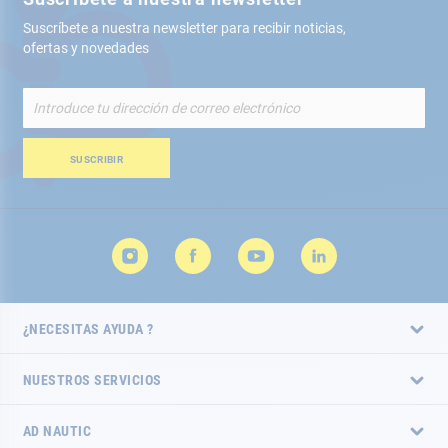
Suscríbete a nuestra newsletter para recibir noticias,
ofertas y novedades
Inscríbete
a
nuestro
boletín
SUSCRIBIR
de
noticias:
¿NECESITAS AYUDA ?
NUESTROS SERVICIOS
AD NAUTIC