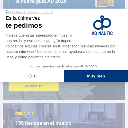
la nueva guía AD 2026
NAVEGAR POR EL CATÁLOGO
ESPACIO FIDELIDAD
¿Eres apasionado?
Benefíciate de ventajas exclusivas
AD FIDELITY
CERCA DE TI
150 tiendas en el mundo,