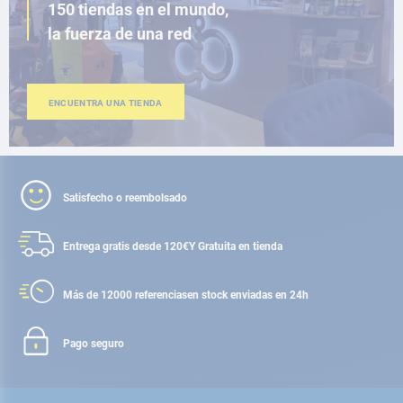
150 tiendas en el mundo,
la fuerza de una red
ENCUENTRA UNA TIENDA
Satisfecho o reembolsado
Entrega gratis desde 120€
Y Gratuita en tienda
Más de 12000 referencias
en stock enviadas en 24h
Pago seguro