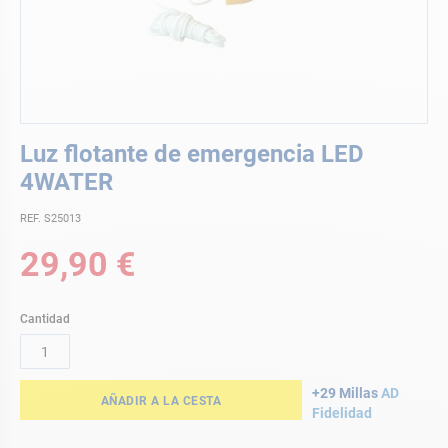
Saltar
Luz flotante de emergencia LED
al
comienzo
4WATER
de
la
REF. S25013
galería
29,90 €
de
imágenes
Cantidad
+29 Millas
AD
AÑADIR A LA CESTA
Fidelidad