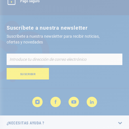
Pago seguro
Suscríbete a nuestra newsletter
Suscríbete a nuestra newsletter para recibir noticias,
ofertas y novedades
Inscríbete
a
nuestro
boletín
SUSCRIBIR
de
noticias:
¿NECESITAS AYUDA ?