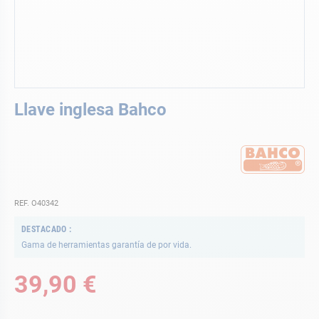
Saltar
Llave inglesa Bahco
al
comienzo
de
la
galería
de
imágenes
REF. O40342
DESTACADO
Gama de herramientas garantía de por vida.
39,90 €