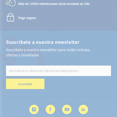
Más de 12000 referencias
en stock enviadas en 24h
Pago seguro
Suscríbete a nuestra newsletter
Suscríbete a nuestra newsletter para recibir noticias,
ofertas y novedades
Inscríbete
a
nuestro
boletín
SUSCRIBIR
de
noticias: