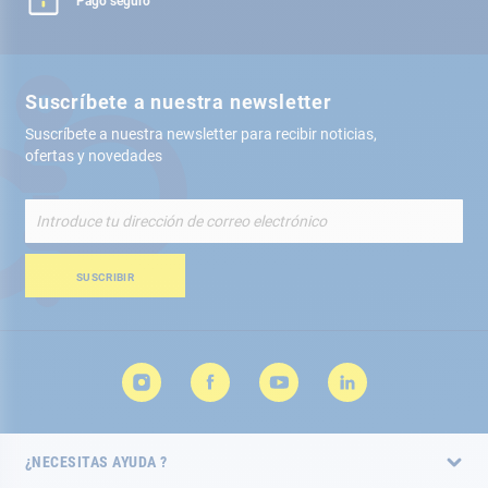
Pago seguro
Suscríbete a nuestra newsletter
Suscríbete a nuestra newsletter para recibir noticias,
ofertas y novedades
Inscríbete
a
nuestro
boletín
SUSCRIBIR
de
noticias:
¿NECESITAS AYUDA ?