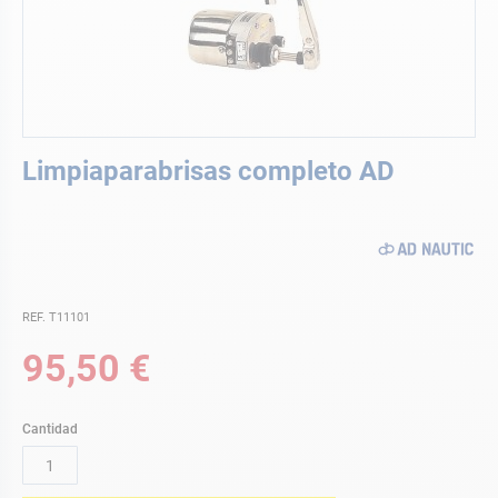
Saltar
Limpiaparabrisas completo AD
al
comienzo
de
la
galería
de
imágenes
REF. T11101
95,50 €
Cantidad