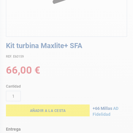
Saltar
Kit turbina Maxlite+ SFA
al
comienzo
REF. E60159
de
la
66,00 €
galería
de
imágenes
Cantidad
+66 Millas
AD
AÑADIR A LA CESTA
Fidelidad
Entrega