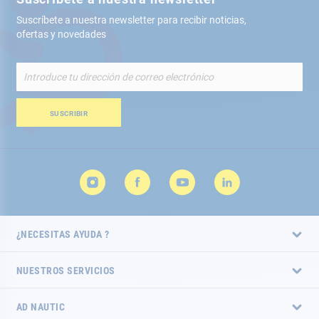
Suscríbete a nuestra newsletter para recibir noticias,
ofertas y novedades
Inscríbete
a
nuestro
boletín
SUSCRIBIR
de
noticias:
¿NECESITAS AYUDA ?
NUESTROS SERVICIOS
AD NAUTIC