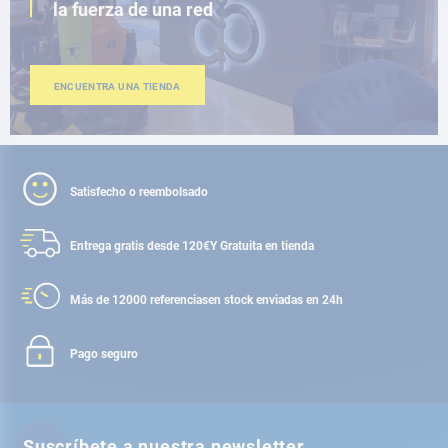
la fuerza de una red
ENCUENTRA UNA TIENDA
Satisfecho o reembolsado
Entrega gratis desde 120€
Y Gratuita en tienda
Más de 12000 referencias
en stock enviadas en 24h
Pago seguro
Suscríbete a nuestra newsletter