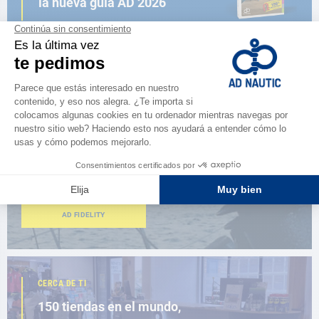
la nueva guía AD 2026
NAVEGAR POR EL CATÁLOGO
ESPACIO FIDELIDAD
¿Eres apasionado?
Benefíciate de ventajas exclusivas
AD FIDELITY
CERCA DE TI
150 tiendas en el mundo,