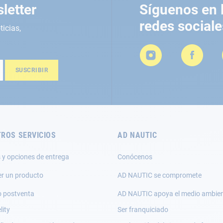
letter
Síguenos en 
redes sociale
ticias,
SUSCRIBIR
ROS SERVICIOS
AD NAUTIC
 y opciones de entrega
Conócenos
er un producto
AD NAUTIC se compromete
o postventa
AD NAUTIC apoya el medio ambie
lity
Ser franquiciado