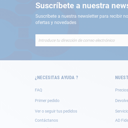
Suscríbete a nuestra news
Suscríbete a nuestra newsletter para recibir no
ofertas y novedades
Inscríbete
a
nuestro
boletín
de
noticias:
¿NECESITAS AYUDA ?
NUEST
FAQ
Precios
Primer pedido
Devolv
Ver o seguir tus pedidos
Servici
Contáctanos
AD Fide