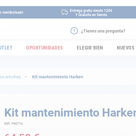
Entrega gratis desde 120€
 o reembolsado
Y Gratuita en tienda
¿Tienes una pregunta?
UTLET
OPORTUNIDADES
ELEGIR BIEN
NUEVOS
los winches
Kit mantenimiento Harken
Kit mantenimiento Harke
REF. P40716