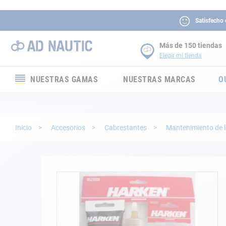
Satisfecho
Más de 150 tiendas
Elegir mi tienda
NUESTRAS GAMAS
NUESTRAS MARCAS
O
Electrónica
Electricidad
Inicio
Accesorios
Cabrestantes
Mantenimiento de 
Confort
Seguridad
Saltar
al
final
Cabuyería
de
la