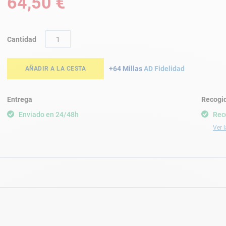
64,50 €
Cantidad
+64 Millas
AD Fidelidad
AÑADIR A LA CESTA
Entrega
Recogid
Enviado en 24/48h
Rec
Ver l