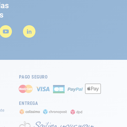
las
s
PAGO SEGURO
ENTREGA
nte