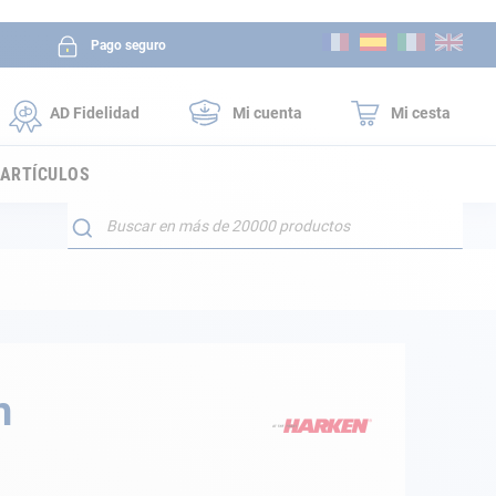
Ir
Pago seguro
al
contenido
AD Fidelidad
Mi cuenta
Mi cesta
 ARTÍCULOS
Buscar
n