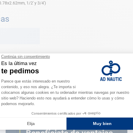
0.78x2.62mm, 1/2' y 3/4')
cas
ESPACIO FIDELIDAD
¿Eres apasionado?