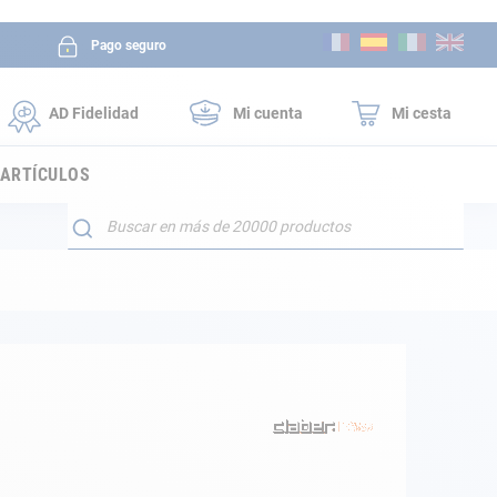
Ir
Pago seguro
al
contenido
AD Fidelidad
Mi cuenta
Mi cesta
 ARTÍCULOS
Buscar