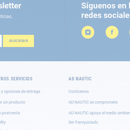
letter
Síguenos en 
redes sociale
ticias,
SUSCRIBIR
ROS SERVICIOS
AD NAUTIC
 y opciones de entrega
Conócenos
er un producto
AD NAUTIC se compromete
o postventa
AD NAUTIC apoya el medio ambie
lity
Ser franquiciado