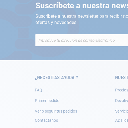
Suscríbete a nuestra news
Suscríbete a nuestra newsletter para recibir no
ofertas y novedades
Inscríbete
a
nuestro
boletín
de
noticias:
¿NECESITAS AYUDA ?
NUEST
FAQ
Precios
Primer pedido
Devolv
Ver o seguir tus pedidos
Servici
Contáctanos
AD Fide