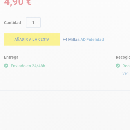
4,90 €
Cantidad
+4 Millas
AD Fidelidad
AÑADIR A LA CESTA
Entrega
Recogid
Enviado en 24/48h
Rec
Ver l