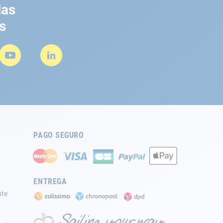
las
s
PAGO SEGURO
ENTREGA
nte