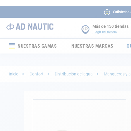
Satisfecho
Más de 150 tiendas
Elegir mi tienda
NUESTRAS GAMAS
NUESTRAS MARCAS
O
Electrónica
Electricidad
Inicio
Confort
Distribución del agua
Mangueras y a
Confort
Seguridad
Saltar
al
final
Cabuyería
de
la