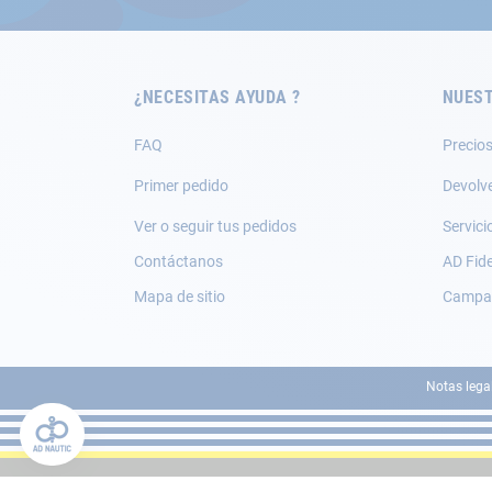
boletín
de
noticias:
¿NECESITAS AYUDA ?
NUEST
FAQ
Precios
Primer pedido
Devolv
Ver o seguir tus pedidos
Servici
Contáctanos
AD Fide
Mapa de sitio
Campañ
Notas lega