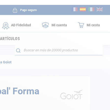
Ir
Pago seguro
al
contenido
AD Fidelidad
Mi cuenta
Mi cesta
 ARTÍCULOS
Buscar
da Goiot
pal' Forma