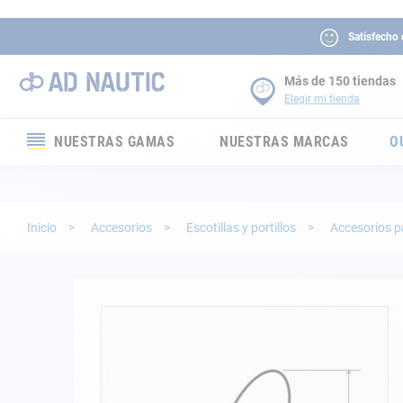
Satisfecho
Más de 150 tiendas
Elegir mi tienda
NUESTRAS GAMAS
NUESTRAS MARCAS
O
Electrónica
Electricidad
Inicio
Accesorios
Escotillas y portillos
Accesorios p
Confort
Seguridad
Saltar
al
final
Cabuyería
de
la