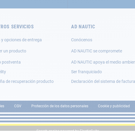
ROS SERVICIOS
AD NAUTIC
 y opciones de entrega
Conócenos
er un producto
AD NAUTIC se compromete
o postventa
AD NAUTIC apoya el medio ambie
lity
Ser franquiciado
a de recuperación producto
Declaración del sistema de factur
les
CGV
Protección de los datos personales
Cookie y publicidad
Search engine powered by
ElasticSuite