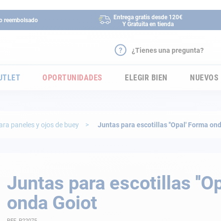
Entrega gratis desde 120€
 o reembolsado
Y Gratuita en tienda
¿Tienes una pregunta?
UTLET
OPORTUNIDADES
ELEGIR BIEN
NUEVOS
ara paneles y ojos de buey
Juntas para escotillas ''Opal' Forma on
Juntas para escotillas ''O
onda Goiot
REF. P22075