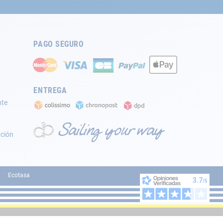
PAGO SEGURO
ENTREGA
nte
ación
Ecotasa