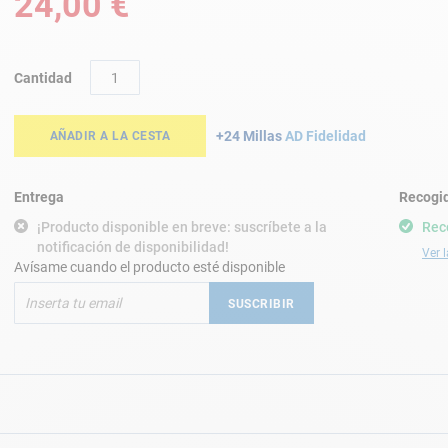
24,00 €
Cantidad
+24 Millas
AD Fidelidad
AÑADIR A LA CESTA
Entrega
Recogid
¡Producto disponible en breve: suscríbete a la
Rec
notificación de disponibilidad!
Ver l
Avísame cuando el producto esté disponible
SUSCRIBIR