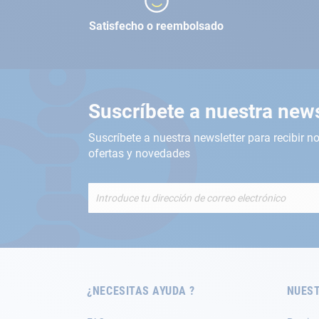
Satisfecho o reembolsado
Suscríbete a nuestra news
Suscríbete a nuestra newsletter para recibir no
ofertas y novedades
Inscríbete
a
nuestro
boletín
de
noticias:
¿NECESITAS AYUDA ?
NUEST