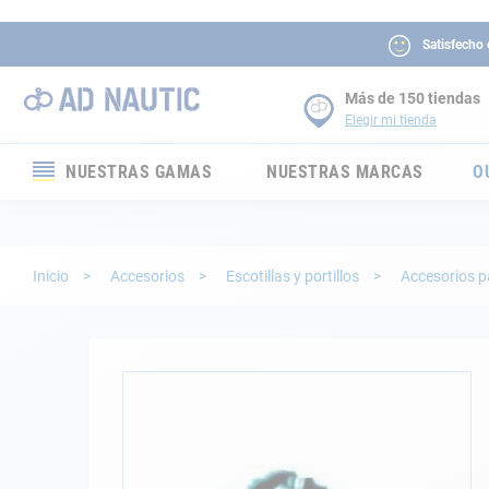
Satisfecho
Más de 150 tiendas
Elegir mi tienda
NUESTRAS GAMAS
NUESTRAS MARCAS
O
Electrónica
Electricidad
Inicio
Accesorios
Escotillas y portillos
Accesorios p
Confort
Seguridad
Saltar
al
final
Cabuyería
de
la