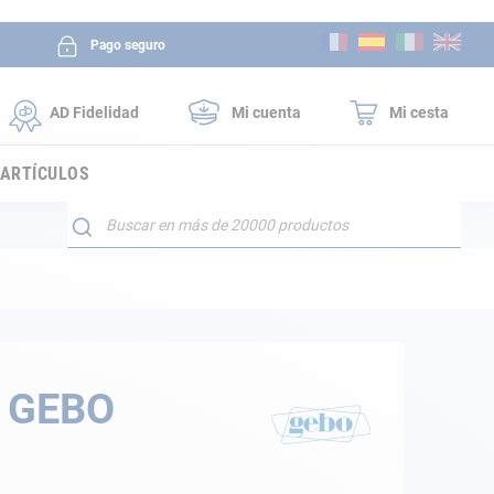
Ir
Pago seguro
al
contenido
AD Fidelidad
Mi cuenta
Mi cesta
 ARTÍCULOS
Buscar
 GEBO