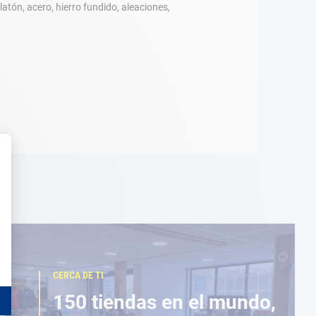
atón, acero, hierro fundido, aleaciones,
CERCA DE TI
150 tiendas en el mundo,