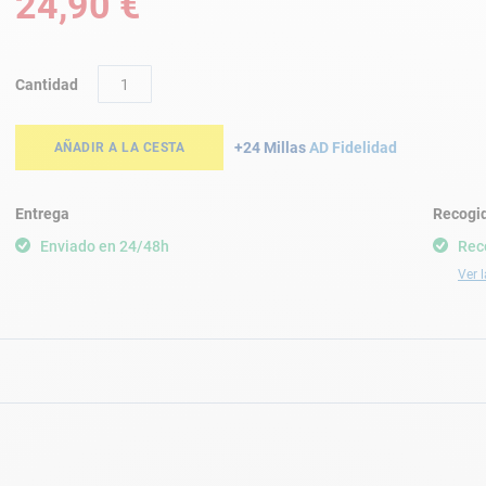
24,90 €
Cantidad
+24 Millas
AD Fidelidad
AÑADIR A LA CESTA
Entrega
Recogid
Enviado en 24/48h
Rec
Ver l