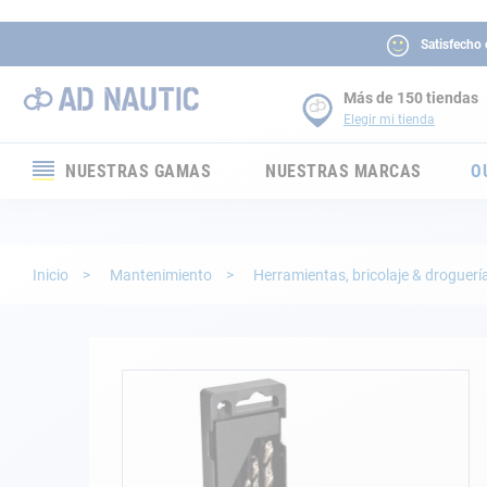
Satisfecho
Más de 150 tiendas
Elegir mi tienda
NUESTRAS GAMAS
NUESTRAS MARCAS
O
Electrónica
Electricidad
Inicio
Mantenimiento
Herramientas, bricolaje & droguerí
Confort
Seguridad
Saltar
al
final
Cabuyería
de
la