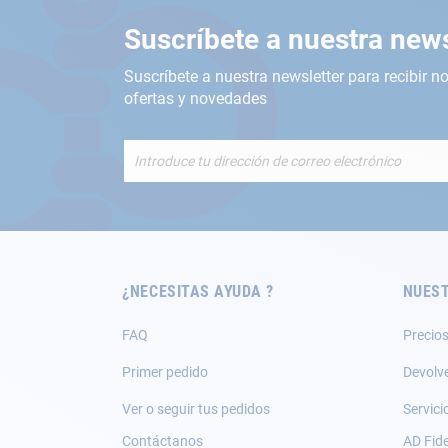
Suscríbete a nuestra news
Suscríbete a nuestra newsletter para recibir no
ofertas y novedades
Inscríbete
a
nuestro
boletín
de
noticias:
¿NECESITAS AYUDA ?
NUEST
FAQ
Precios
Primer pedido
Devolv
Ver o seguir tus pedidos
Servici
Contáctanos
AD Fide