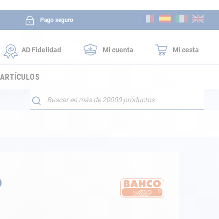
Ir
Pago seguro
al
contenido
AD Fidelidad
Mi cuenta
Mi cesta
 ARTÍCULOS
Buscar
o