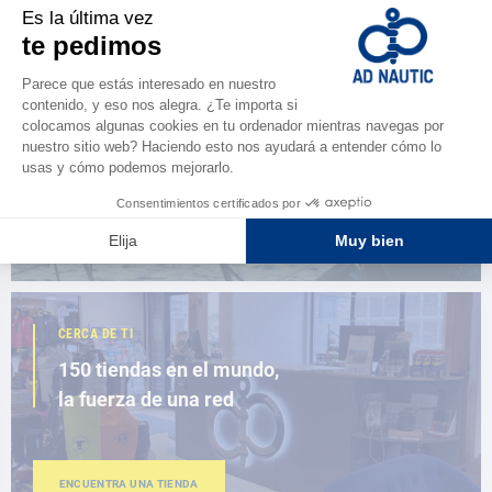
ESPACIO FIDELIDAD
¿Eres apasionado?
Benefíciate de ventajas exclusivas
AD FIDELITY
CERCA DE TI
150 tiendas en el mundo,
la fuerza de una red
ENCUENTRA UNA TIENDA