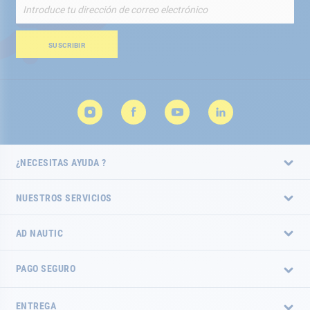
Inscríbete
a
nuestro
boletín
SUSCRIBIR
de
noticias:
¿NECESITAS AYUDA ?
NUESTROS SERVICIOS
AD NAUTIC
PAGO SEGURO
ENTREGA