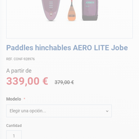
Saltar
Paddles hinchables AERO LITE Jobe
al
comienzo
REF. CONF-928976
de
la
A partir de
galería
339,00 €
de
379,00 €
imágenes
Modelo
Elegir una opción...
Cantidad