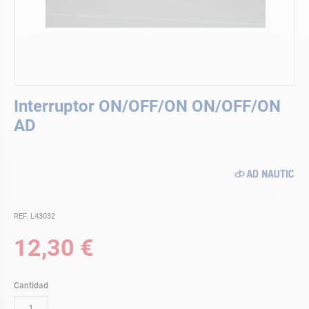
Saltar
Interruptor ON/OFF/ON ON/OFF/ON
al
comienzo
AD
de
la
galería
de
imágenes
REF. L43032
12,30 €
Cantidad