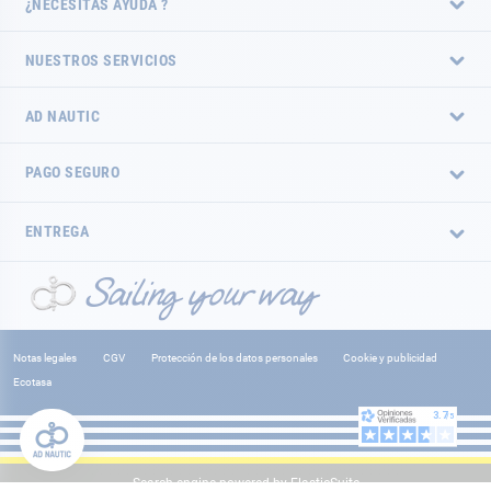
¿NECESITAS AYUDA ?
NUESTROS SERVICIOS
AD NAUTIC
PAGO SEGURO
ENTREGA
Notas legales
CGV
Protección de los datos personales
Cookie y publicidad
Ecotasa
Search engine powered by
ElasticSuite