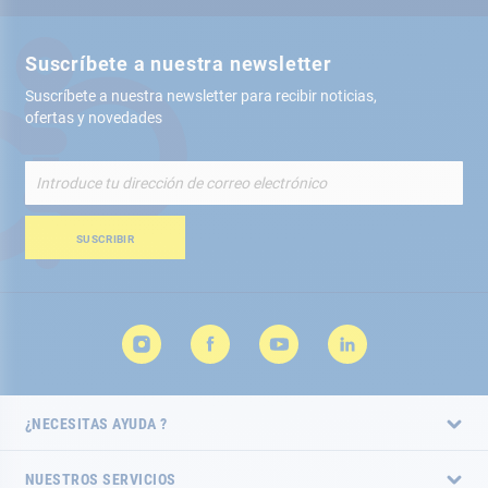
Suscríbete a nuestra newsletter
Suscríbete a nuestra newsletter para recibir noticias,
ofertas y novedades
Inscríbete
a
nuestro
boletín
SUSCRIBIR
de
noticias:
¿NECESITAS AYUDA ?
NUESTROS SERVICIOS