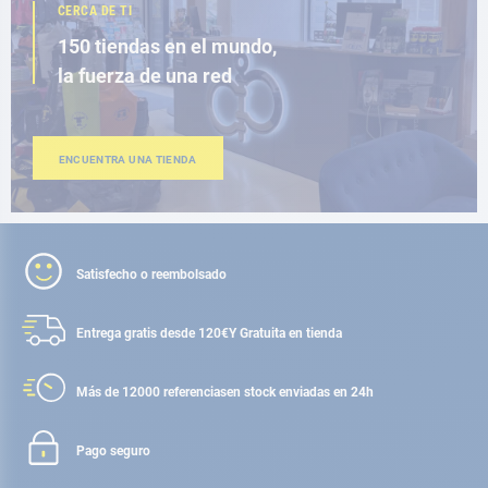
CERCA DE TI
150 tiendas en el mundo,
la fuerza de una red
ENCUENTRA UNA TIENDA
Satisfecho o reembolsado
Entrega gratis desde 120€
Y Gratuita en tienda
Más de 12000 referencias
en stock enviadas en 24h
Pago seguro