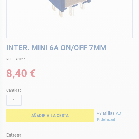
Saltar
INTER. MINI 6A ON/OFF 7MM
al
comienzo
REF. L43027
de
la
8,40 €
galería
de
imágenes
Cantidad
+8 Millas
AD
AÑADIR A LA CESTA
Fidelidad
Entrega