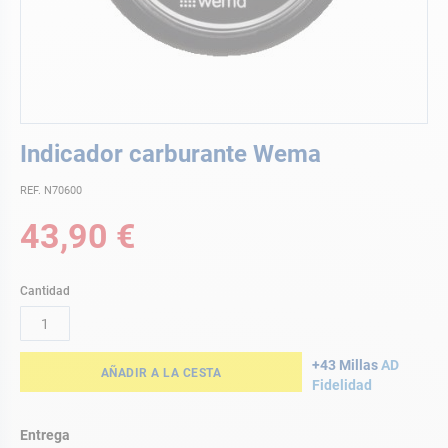
Saltar
Indicador carburante Wema
al
comienzo
REF. N70600
de
la
43,90 €
galería
de
imágenes
Cantidad
+43 Millas
AD
AÑADIR A LA CESTA
Fidelidad
Entrega