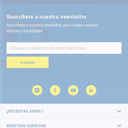
Suscríbete a nuestra newsletter
Suscríbete a nuestra newsletter para recibir noticias,
ofertas y novedades
Inscríbete
a
nuestro
boletín
SUSCRIBIR
de
noticias:
¿NECESITAS AYUDA ?
NUESTROS SERVICIOS