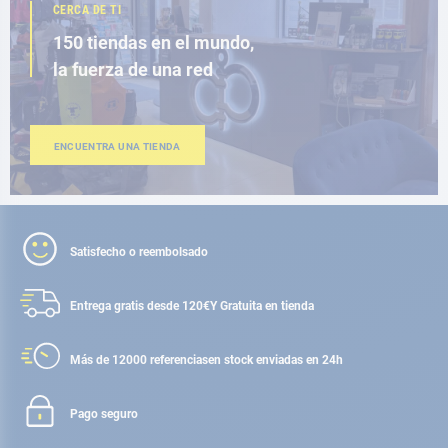
CERCA DE TI
150 tiendas en el mundo,
la fuerza de una red
ENCUENTRA UNA TIENDA
Satisfecho o reembolsado
Entrega gratis desde 120€
Y Gratuita en tienda
Más de 12000 referencias
en stock enviadas en 24h
Pago seguro