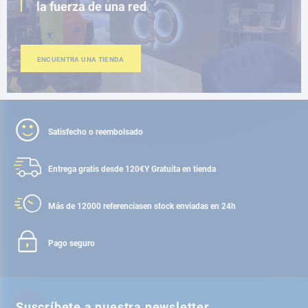
la fuerza de una red
ENCUENTRA UNA TIENDA
Satisfecho o reembolsado
Entrega gratis desde 120€
Y Gratuita en tienda
Más de 12000 referencias
en stock enviadas en 24h
Pago seguro
Suscríbete a nuestra newsletter