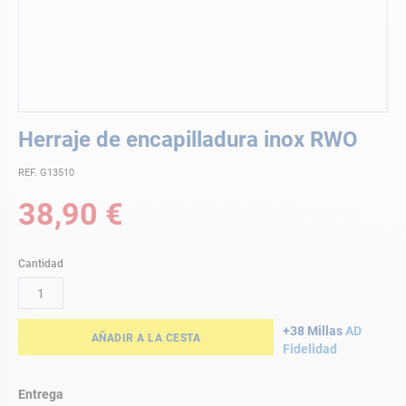
Saltar
Herraje de encapilladura inox RWO
al
comienzo
REF. G13510
de
la
38,90 €
galería
de
imágenes
Cantidad
+38 Millas
AD
AÑADIR A LA CESTA
Fidelidad
Entrega