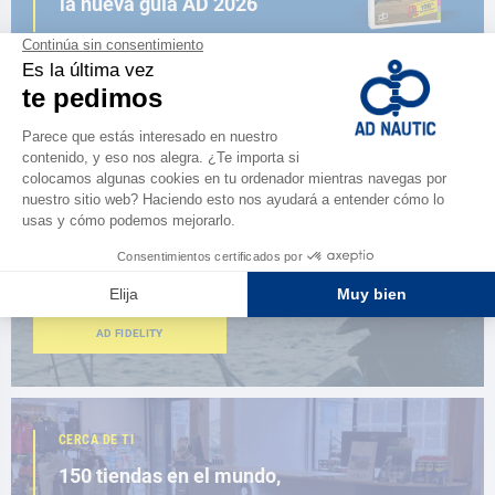
la nueva guía AD 2026
NAVEGAR POR EL CATÁLOGO
ESPACIO FIDELIDAD
¿Eres apasionado?
Benefíciate de ventajas exclusivas
AD FIDELITY
CERCA DE TI
150 tiendas en el mundo,