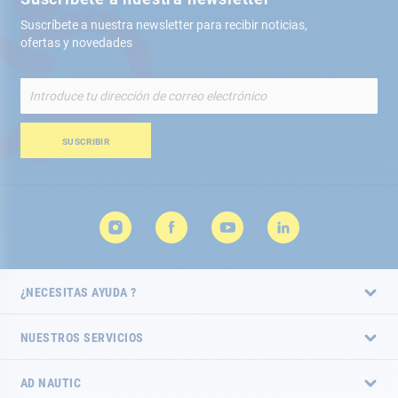
Suscríbete a nuestra newsletter para recibir noticias,
ofertas y novedades
Inscríbete
a
nuestro
boletín
SUSCRIBIR
de
noticias:
¿NECESITAS AYUDA ?
NUESTROS SERVICIOS
AD NAUTIC