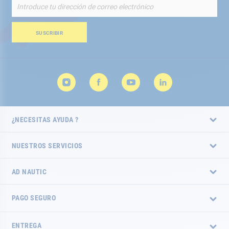
Inscríbete
a
nuestro
boletín
SUSCRIBIR
de
noticias:
¿NECESITAS AYUDA ?
NUESTROS SERVICIOS
AD NAUTIC
PAGO SEGURO
ENTREGA