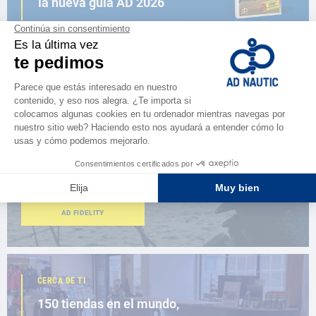
la nueva guía AD 2026
NAVEGAR POR EL CATÁLOGO
ESPACIO FIDELIDAD
¿Eres apasionado?
Benefíciate de ventajas exclusivas
AD FIDELITY
CERCA DE TI
150 tiendas en el mundo,