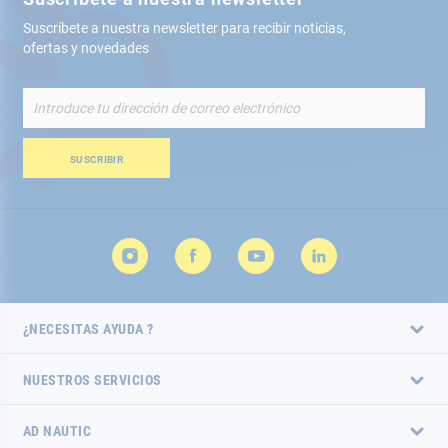
Suscríbete a nuestra newsletter para recibir noticias,
ofertas y novedades
Inscríbete
a
nuestro
boletín
SUSCRIBIR
de
noticias:
¿NECESITAS AYUDA ?
NUESTROS SERVICIOS
AD NAUTIC