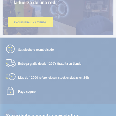
la fuerza de una red
ENCUENTRA UNA TIENDA
Satisfecho o reembolsado
Entrega gratis desde 120€
Y Gratuita en tienda
Más de 12000 referencias
en stock enviadas en 24h
Pago seguro
Suscríbete a nuestra newsletter