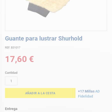
Saltar
Guante para lustrar Shurhold
al
comienzo
REF. B31017
de
la
17,60 €
galería
de
imágenes
Cantidad
+17 Millas
AD
AÑADIR A LA CESTA
Fidelidad
Entrega