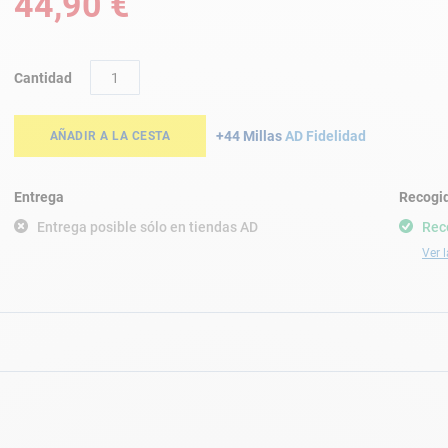
44,90 €
Cantidad
+44 Millas
AD Fidelidad
AÑADIR A LA CESTA
Entrega
Recogid
Entrega posible sólo en tiendas AD
Rec
Ver l