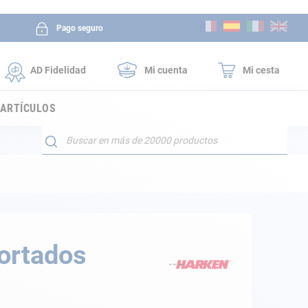
Ir
Pago seguro
al
contenido
AD Fidelidad
Mi cuenta
Mi cesta
 ARTÍCULOS
Buscar
ortados