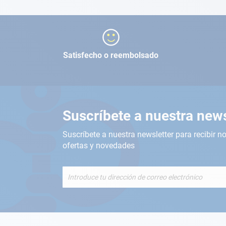
Satisfecho o reembolsado
Suscríbete a nuestra news
Suscríbete a nuestra newsletter para recibir no
ofertas y novedades
Inscríbete
a
nuestro
boletín
de
noticias: