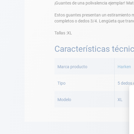
¡Guantes de una polivalencia ejemplar! Ma
Estos guantes presentan un estiramiento m
completos o dedos 3/4. Lengüeta que tranqui
Tallas :XL
Características técni
Más
Información
Marca producto
Harken
Tipo
5 dedos 
Modelo
XL