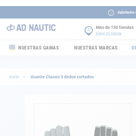
Satisfecho
Más de 150 tiendas
Elegir mi tienda
NUESTRAS GAMAS
NUESTRAS MARCAS
O
Electrónica
Electricidad
Inicio
Guante Classic 5 dedos cortados
Confort
Seguridad
Saltar
al
final
Cabuyería
de
la