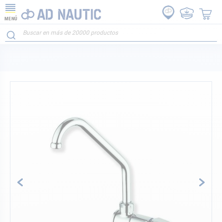
MENÚ
Saltar
al
final
de
la
galería
de
imágenes