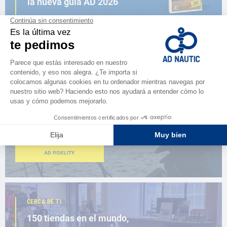
la nueva guía AD 2026
NAVEGAR POR EL CATÁLOGO
ESPACIO FIDELIDAD
¿Eres apasionado?
Benefíciate de ventajas exclusivas
AD FIDELITY
CERCA DE TI
150 tiendas en el mundo,