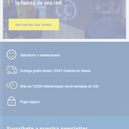
la fuerza de una red
ENCUENTRA UNA TIENDA
Satisfecho o reembolsado
Entrega gratis desde 120€
Y Gratuita en tienda
Más de 12000 referencias
en stock enviadas en 24h
Pago seguro
Suscríbete a nuestra newsletter