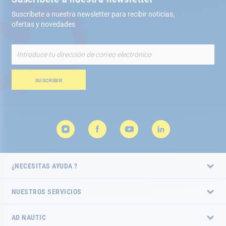
Suscríbete a nuestra newsletter para recibir noticias,
ofertas y novedades
Inscríbete
a
nuestro
boletín
SUSCRIBIR
de
noticias:
¿NECESITAS AYUDA ?
NUESTROS SERVICIOS
AD NAUTIC