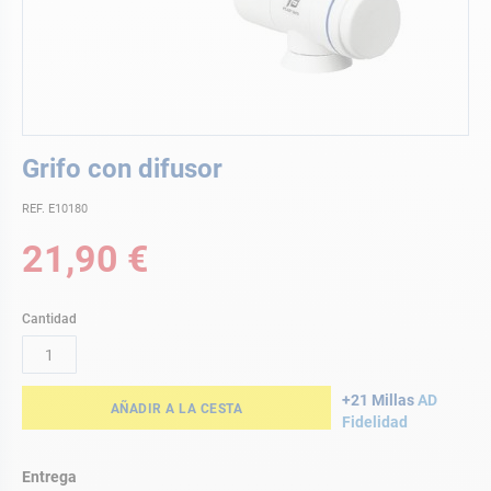
Saltar
Grifo con difusor
al
comienzo
REF. E10180
de
la
21,90 €
galería
de
imágenes
Cantidad
+21 Millas
AD
AÑADIR A LA CESTA
Fidelidad
Entrega