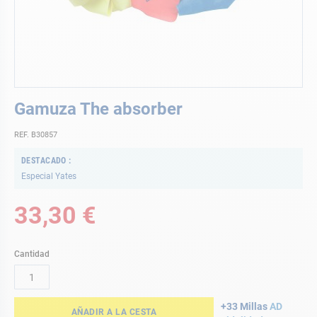
Saltar
Gamuza The absorber
al
comienzo
REF. B30857
de
la
DESTACADO
galería
Especial Yates
de
imágenes
33,30 €
Cantidad
+33 Millas
AD
AÑADIR A LA CESTA