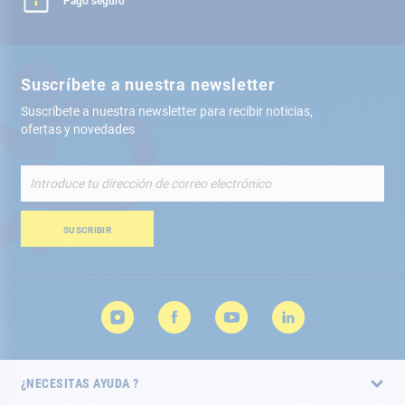
Pago seguro
Suscríbete a nuestra newsletter
Suscríbete a nuestra newsletter para recibir noticias,
ofertas y novedades
Inscríbete
a
nuestro
boletín
SUSCRIBIR
de
noticias:
¿NECESITAS AYUDA ?