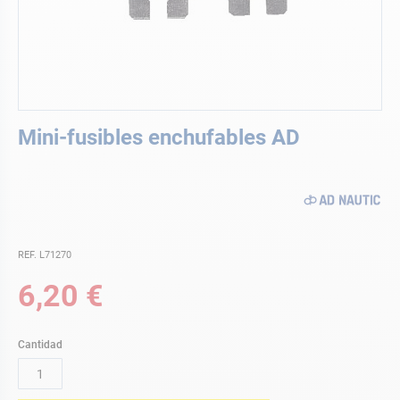
Saltar
Mini-fusibles enchufables AD
al
comienzo
de
la
galería
de
imágenes
REF. L71270
6,20 €
Cantidad