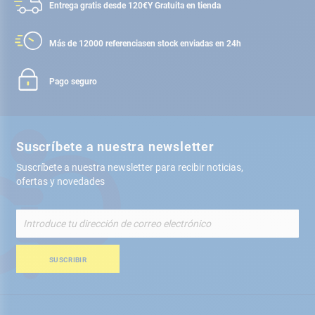
Entrega gratis desde 120€
Y Gratuita en tienda
Más de 12000 referencias
en stock enviadas en 24h
Pago seguro
Suscríbete a nuestra newsletter
Suscríbete a nuestra newsletter para recibir noticias,
ofertas y novedades
Inscríbete
a
nuestro
boletín
SUSCRIBIR
de
noticias: