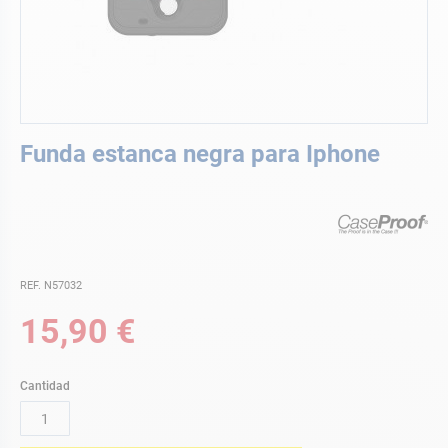
Saltar
Funda estanca negra para Iphone
al
comienzo
de
la
galería
de
imágenes
REF. N57032
15,90 €
Cantidad