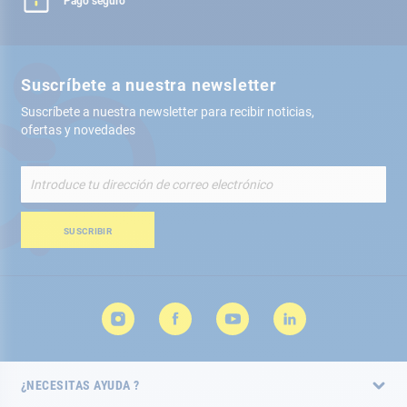
Pago seguro
Suscríbete a nuestra newsletter
Suscríbete a nuestra newsletter para recibir noticias,
ofertas y novedades
Inscríbete
a
nuestro
boletín
SUSCRIBIR
de
noticias:
¿NECESITAS AYUDA ?