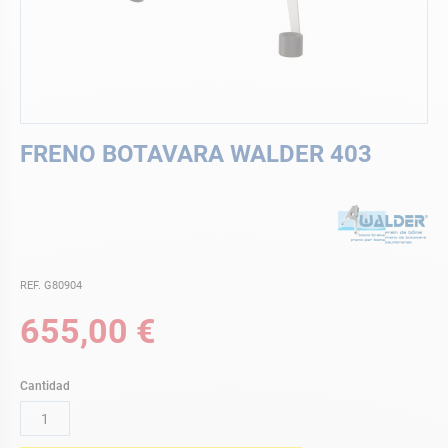
Saltar
FRENO BOTAVARA WALDER 403
al
comienzo
de
la
galería
de
imágenes
REF. G80904
655,00 €
Cantidad