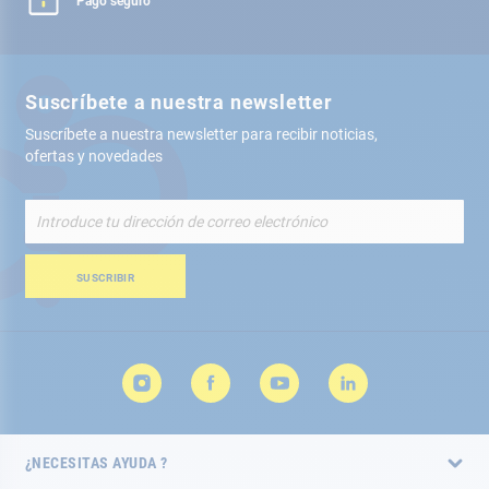
Pago seguro
Suscríbete a nuestra newsletter
Suscríbete a nuestra newsletter para recibir noticias,
ofertas y novedades
Inscríbete
a
nuestro
boletín
SUSCRIBIR
de
noticias:
¿NECESITAS AYUDA ?