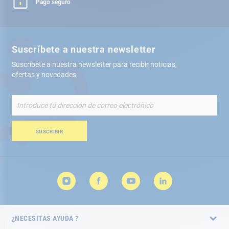
Pago seguro
Suscríbete a nuestra newsletter
Suscríbete a nuestra newsletter para recibir noticias,
ofertas y novedades
Inscríbete
a
nuestro
boletín
SUSCRIBIR
de
noticias:
¿NECESITAS AYUDA ?