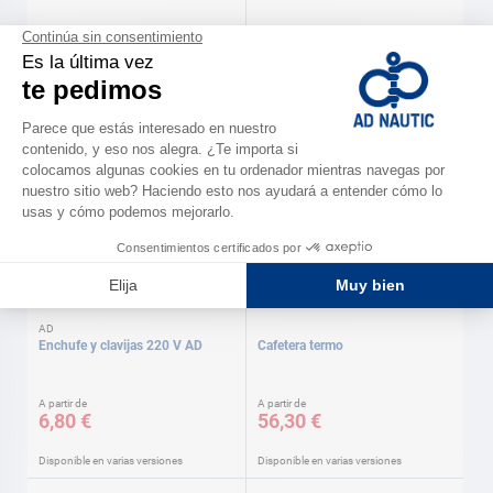
Clip preaislado
Funda cables eléctricos
A partir de
A partir de
5,00 €
2,90 €
Disponible en varias versiones
Disponible en varias versiones
AD
Enchufe y clavijas 220 V AD
Cafetera termo
A partir de
A partir de
6,80 €
56,30 €
Disponible en varias versiones
Disponible en varias versiones