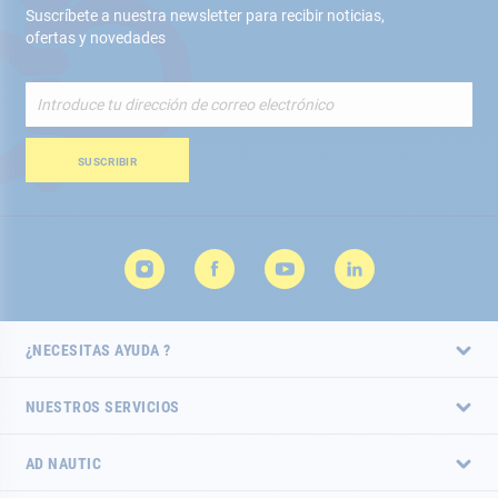
Suscríbete a nuestra newsletter para recibir noticias,
ofertas y novedades
Inscríbete
a
nuestro
boletín
SUSCRIBIR
de
noticias:
¿NECESITAS AYUDA ?
NUESTROS SERVICIOS
AD NAUTIC