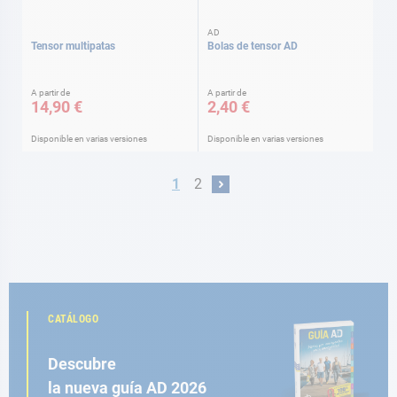
AD
Tensor multipatas
Bolas de tensor AD
A partir de
A partir de
14,90 €
2,40 €
Disponible en varias versiones
Disponible en varias versiones
Página
Actualmente estás leyendo página
Página
1
2
Página
Siguiente
CATÁLOGO
Descubre
la nueva guía AD 2026