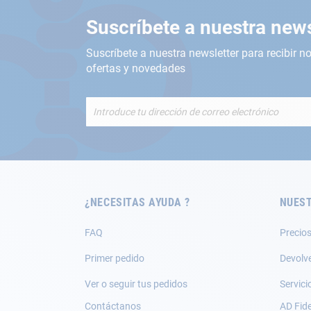
Suscríbete a nuestra news
Suscríbete a nuestra newsletter para recibir no
ofertas y novedades
Inscríbete
a
nuestro
boletín
de
noticias:
¿NECESITAS AYUDA ?
NUEST
FAQ
Precios
Primer pedido
Devolv
Ver o seguir tus pedidos
Servici
Contáctanos
AD Fide