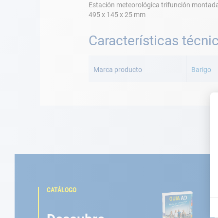
Estación meteorológica trifunción montada
495 x 145 x 25 mm
Características técni
Más
Información
Marca producto
Barigo
CATÁLOGO