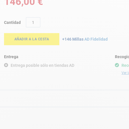
146,00 €
Cantidad
+146 Millas
AD Fidelidad
AÑADIR A LA CESTA
Entrega
Recogid
Entrega posible sólo en tiendas AD
Rec
Ver l