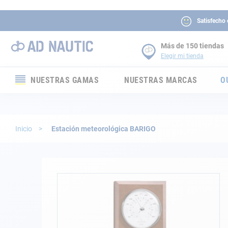
Satisfecho
Más de 150 tiendas
Elegir mi tienda
NUESTRAS GAMAS
NUESTRAS MARCAS
O
Electrónica
Electricidad
Inicio
Estación meteorológica BARIGO
Confort
Seguridad
Saltar
al
final
Cabuyería
de
la