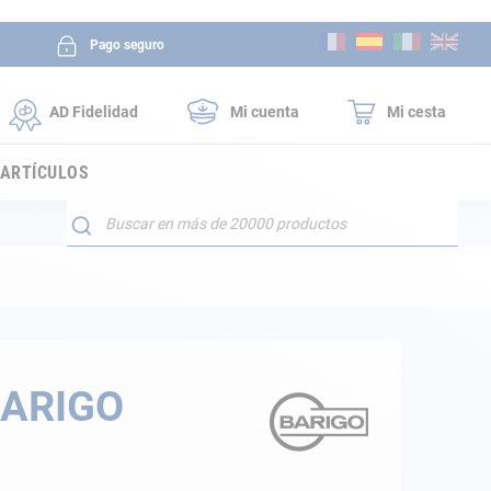
Ir
Pago seguro
al
contenido
AD Fidelidad
Mi cuenta
Mi cesta
 ARTÍCULOS
Buscar
BARIGO