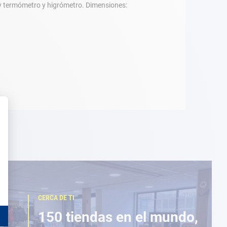
 y termómetro y higrómetro. Dimensiones:
CERCA DE TI
150 tiendas en el mundo,