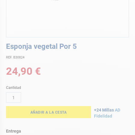
Saltar
Esponja vegetal Por 5
al
comienzo
REF. B30824
de
la
24,90 €
galería
de
imágenes
Cantidad
+24 Millas
AD
AÑADIR A LA CESTA
Fidelidad
Entrega