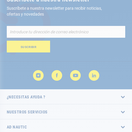
Suscríbete a nuestra newsletter para recibir noticias,
ofertas y novedades
Inscríbete
a
nuestro
boletín
SUSCRIBIR
de
noticias:
¿NECESITAS AYUDA ?
NUESTROS SERVICIOS
AD NAUTIC