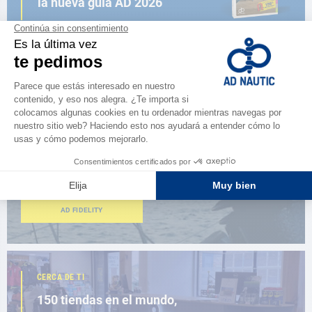
la nueva guía AD 2026
NAVEGAR POR EL CATÁLOGO
ESPACIO FIDELIDAD
¿Eres apasionado?
Benefíciate de ventajas exclusivas
AD FIDELITY
CERCA DE TI
150 tiendas en el mundo,