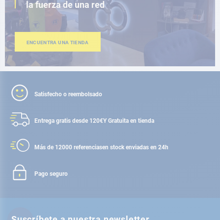
la fuerza de una red
ENCUENTRA UNA TIENDA
Satisfecho o reembolsado
Entrega gratis desde 120€
Y Gratuita en tienda
Más de 12000 referencias
en stock enviadas en 24h
Pago seguro
Suscríbete a nuestra newsletter