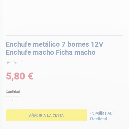
Saltar
Enchufe metálico 7 bornes 12V
al
comienzo
Enchufe macho Ficha macho
de
la
REF. R12110
galería
5,80 €
de
imágenes
Cantidad
+5 Millas
AD
AÑADIR A LA CESTA
Fidelidad