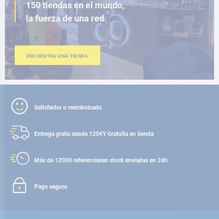
150 tiendas en el mundo,
la fuerza de una red
ENCUENTRA UNA TIENDA
Satisfecho o reembolsado
Entrega gratis desde 120€
Y Gratuita en tienda
Más de 12000 referencias
en stock enviadas en 24h
Pago seguro