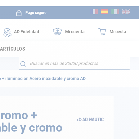
Ir
Pago seguro
al
contenido
AD Fidelidad
Mi cuenta
Mi cesta
 ARTÍCULOS
Buscar
 + iluminación Acero inoxidable y cromo AD
cromo +
able y cromo