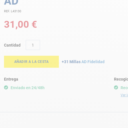
AD
REF. L43130
31,00 €
Cantidad
+31 Millas
AD Fidelidad
AÑADIR A LA CESTA
Entrega
Recogid
Enviado en 24/48h
Rec
Ver l