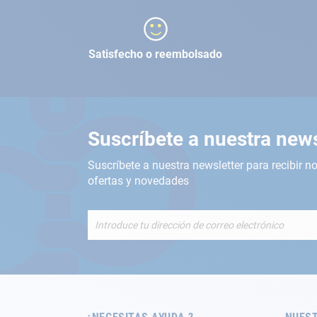
Satisfecho o reembolsado
Suscríbete a nuestra news
Suscríbete a nuestra newsletter para recibir no
ofertas y novedades
Inscríbete
a
nuestro
boletín
de
noticias: