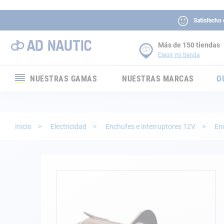
Satisfecho
Más de 150 tiendas
Elegir mi tienda
NUESTRAS GAMAS
NUESTRAS MARCAS
O
Electrónica
Electricidad
Inicio
Electricidad
Enchufes e interruptores 12V
En
Confort
Seguridad
Saltar
al
final
Cabuyería
de
la