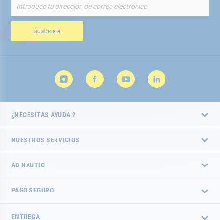
Inscríbete
a
nuestro
boletín
SUSCRIBIR
de
noticias:
¿NECESITAS AYUDA ?
NUESTROS SERVICIOS
AD NAUTIC
PAGO SEGURO
ENTREGA