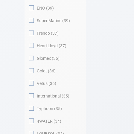
ENO
39
Super Marine
39
Frendo
37
Henri Lloyd
37
Glomex
36
Goiot
36
Vetus
36
International
35
Typhoon
35
4WATER
34
LOUBSOL
34