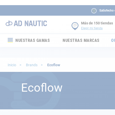
Satisfecho
Más de 150 tiendas
Elegir mi tienda
NUESTRAS GAMAS
NUESTRAS MARCAS
O
Electrónica
Electricidad
Inicio
Brands
Ecoflow
Confort
Ecoflow
Seguridad
Cabuyería