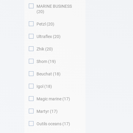
MARINE BUSINESS
20
Petzl
20
Ultraflex
20
Zhik
20
Shom
19
Beuchat
18
Igol
18
Magic marine
17
Martyr
17
Outils oceans
17