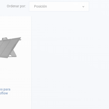
Ordenar por:
Posición
es para
oflow