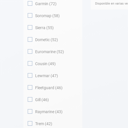
Garmin
72
Disponible en varias v
Soromap
58
Sierra
55
Dometic
52
Euromarine
52
Cousin
49
Lewmar
47
Fleetguard
46
Gill
46
Raymarine
43
Trem
42