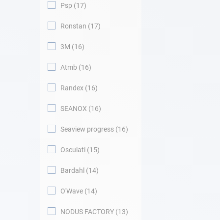
Psp
17
Ronstan
17
3M
16
Atmb
16
Randex
16
SEANOX
16
Seaview progress
16
Osculati
15
Bardahl
14
O'Wave
14
NODUS FACTORY
13