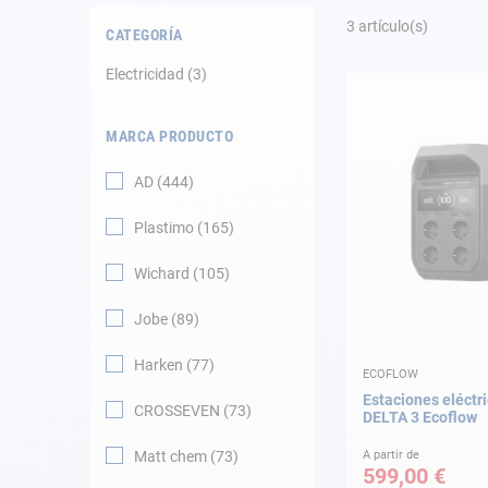
Fondeo
3
artículo(s)
CATEGORÍA
Navegación
Electricidad
3
Ropa
MARCA PRODUCTO
Tienda y ocio
AD
444
Apéndices
Plastimo
165
Motor
Wichard
105
Jobe
89
Accesorios
Harken
77
ECOFLOW
Mantenimiento
Estaciones eléctri
CROSSEVEN
73
DELTA 3 Ecoflow
Tarjeta regalo -
Guía AD
Matt chem
73
A partir de
599,00 €