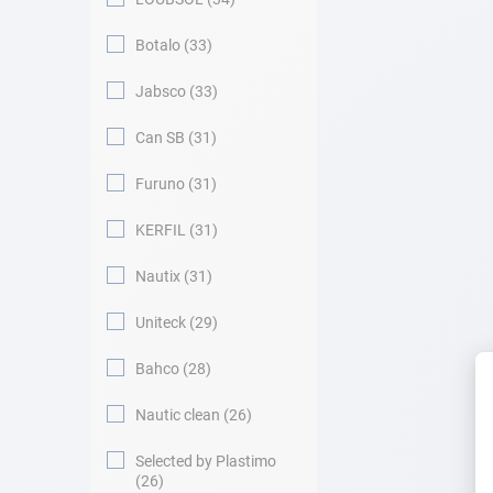
Botalo
33
Jabsco
33
Can SB
31
Furuno
31
KERFIL
31
Nautix
31
Uniteck
29
Bahco
28
Nautic clean
26
Selected by Plastimo
26