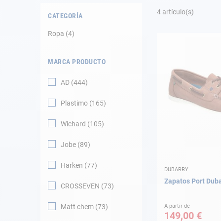
Fondeo
4
artículo(s)
CATEGORÍA
Navegación
Ropa
4
Ropa
MARCA PRODUCTO
Tienda y ocio
AD
444
Apéndices
Plastimo
165
Motor
Wichard
105
Jobe
89
Accesorios
Harken
77
DUBARRY
Mantenimiento
Zapatos Port Duba
CROSSEVEN
73
Tarjeta regalo -
Guía AD
Matt chem
73
A partir de
149,00 €