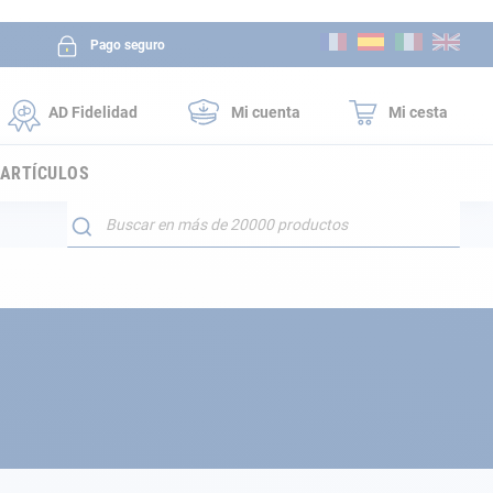
Ir
Pago seguro
al
contenido
AD Fidelidad
Mi cuenta
Mi cesta
 ARTÍCULOS
Buscar