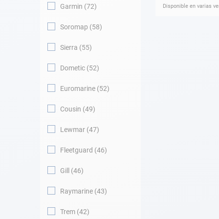
Garmin
72
Disponible en varias v
Soromap
58
Sierra
55
Dometic
52
Euromarine
52
Cousin
49
Lewmar
47
Fleetguard
46
Gill
46
Raymarine
43
Trem
42