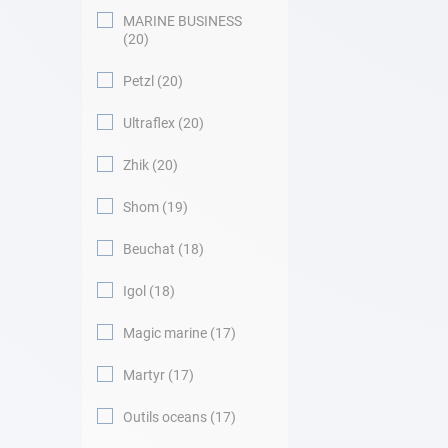
MARINE BUSINESS
20
Petzl
20
Ultraflex
20
Zhik
20
Shom
19
Beuchat
18
Igol
18
Magic marine
17
Martyr
17
Outils oceans
17