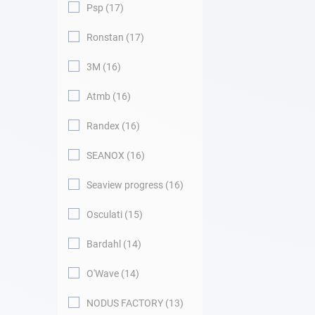
Psp
17
Ronstan
17
3M
16
Atmb
16
Randex
16
SEANOX
16
Seaview progress
16
Osculati
15
Bardahl
14
O'Wave
14
NODUS FACTORY
13