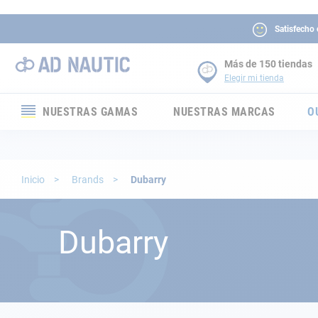
Satisfecho
Más de 150 tiendas
Elegir mi tienda
NUESTRAS GAMAS
NUESTRAS MARCAS
O
Electrónica
Electricidad
Inicio
Brands
Dubarry
Confort
Dubarry
Seguridad
Cabuyería