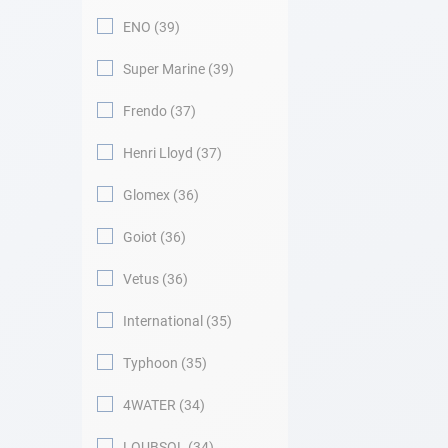
ENO
39
Super Marine
39
Frendo
37
Henri Lloyd
37
Glomex
36
Goiot
36
Vetus
36
International
35
Typhoon
35
4WATER
34
LOUBSOL
34