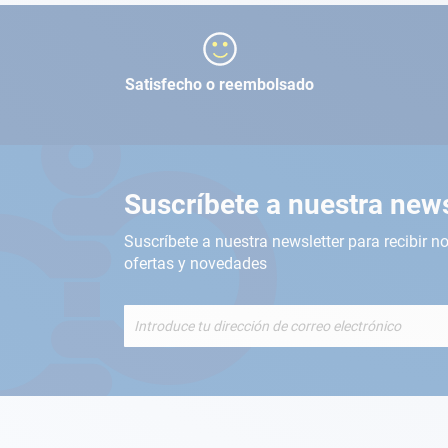
Satisfecho o reembolsado
Suscríbete a nuestra news
Suscríbete a nuestra newsletter para recibir no
ofertas y novedades
Inscríbete
a
nuestro
boletín
de
noticias: