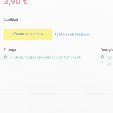
3,90 €
Cantidad
+3 Millas
AD Fidelidad
AÑADIR A LA CESTA
Entrega
Recogid
En stock / Entrega posible sólo en tiendas AD
Rec
Ver l