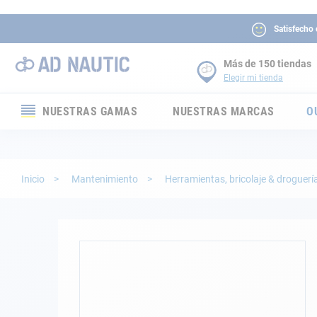
Satisfecho
Más de 150 tiendas
Elegir mi tienda
NUESTRAS GAMAS
NUESTRAS MARCAS
O
Electrónica
Electricidad
Inicio
Mantenimiento
Herramientas, bricolaje & droguerí
Confort
Seguridad
Saltar
al
final
Cabuyería
de
la