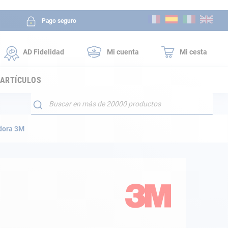
Ir
Pago seguro
al
contenido
AD Fidelidad
Mi cuenta
Mi cesta
 ARTÍCULOS
Buscar
dora 3M